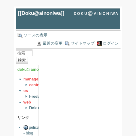
[[
Doku@ainoniwa
]]
doku@ainoniwa
ソースの表示
最近の変更
サイトマップ
ログイン
検索
doku@ainoniwa
management
centreon
os
FreeBSD
web
DokuWiki
リンク
pelican
- blog