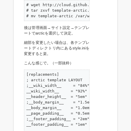
# wget http://cloud.github.com/downloads/chim
# tar zxvf template-arctic.tgz

# mv template-arctic /var/www/wiki/lib/tpl/a
後は管理画面→サイト設定→テンプレ
ートでarcticを選択して決定。
細部を変更したい場合は、各テンプレ
ートディレクトリ内にあるstyle.iniを
変更すると楽。
こんな感じで。（一部抜粋）
[replacements]

; arctic template LAYOUT

;__wiki_width__     = "84%"

__wiki_width__     = "92%"

__header_height__  = "5em"

;__body_margin__    = "1.5em"

__body_margin__    = "1.0em"

__page_padding__   = "0.5em;"

;__footer_padding__ = "2em"

__footer_padding__ = "1em"
