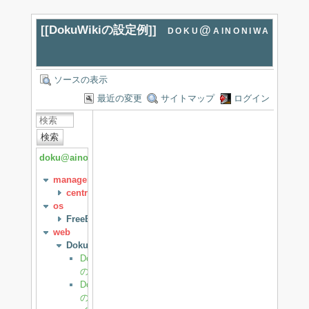
[[
DokuWikiの設定例
]]
doku@ainoniwa
ソースの表示
最近の変更
サイトマップ
ログイン
検索
doku@ainoniwa
management
centreon
os
FreeBSD
web
DokuWiki
Dokuwiki
の.htaccess
DokuWiki
の