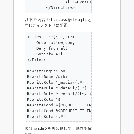
                AllowOverride All

        </Directory>
以下の内容の.htaccessをdoku.phpと
同じディレクトリに配置。
<Files ~ "^[\._]ht">

    Order allow,deny

    Deny from all

    Satisfy All

</Files>

RewriteEngine on

RewriteBase /wiki

RewriteRule ^_media/(.*)              lib/exe
RewriteRule ^_detail/(.*)             lib/exe
RewriteRule ^_export/([^/]+)/(.*)     doku.ph
RewriteRule ^$                        doku.ph
RewriteCond %{REQUEST_FILENAME}       !-f

RewriteCond %{REQUEST_FILENAME}       !-d

RewriteRule (.*)                      doku.p
後はapache2を再起動して、動作を確