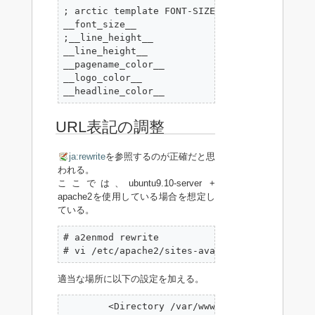
; arctic template FONT-SIZES AND FONT-COLORS

__font_size__               = "0.8125em"

;__line_height__             = "150%"

__line_height__             = "125%"

__pagename_color__          = "#f8f8f8"

__logo_color__              = "#f8f8f8"

__headline_color__          = "#333"
URL表記の調整
ja:rewrite
を参照するのが正確だと思
われる。
ここでは、ubuntu9.10-server +
apache2を使用している場合を想定し
ている。
# a2enmod rewrite

# vi /etc/apache2/sites-available/default
適当な場所に以下の設定を加える。
        <Directory /var/www/wiki>
