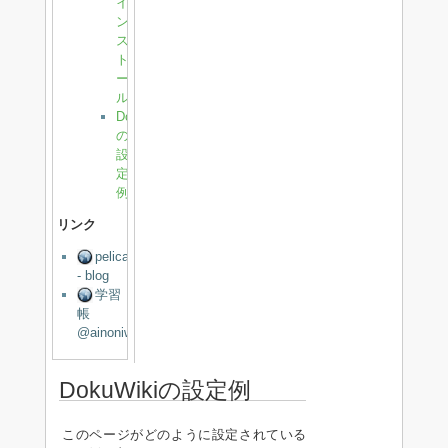
イ
ン
ス
ト
ー
ル
DokuWiki
の
設
定
例
リンク
pelican
- blog
学習
帳
@ainoniwa.net
DokuWikiの設定例
このページがどのように設定されている