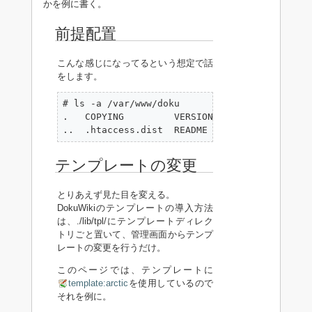
かを例に書く。
前提配置
こんな感じになってるという想定で話
をします。
# ls -a /var/www/doku

.   COPYING         VERSION  conf     doku.ph
..  .htaccess.dist  README   bin      data  
テンプレートの変更
とりあえず見た目を変える。
DokuWikiのテンプレートの導入方法
は、./lib/tpl/にテンプレートディレク
トリごと置いて、管理画面からテンプ
レートの変更を行うだけ。
このページでは、テンプレートに
template:arctic
を使用しているので
それを例に。