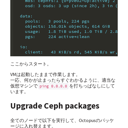
    mds: cephfs:1 {0=pve02=up:active} 2 up:s
    osd: 3 osds: 3 up (since 2h), 3 in (sinc
  data:
    pools:   3 pools, 224 pgs
    objects: 158.01k objects, 614 GiB
    usage:   1.8 TiB used, 1.0 TiB / 2.8 TiB
    pgs:     224 active+clean
  io:
    client:   43 KiB/s rd, 545 KiB/s wr, 0 o
ここからスタート。
VMは起動したままで作業します。
一応、何かが止まったらすぐわかるように、適当な
仮想マシンで
を打ちっぱなしにして
ping 8.8.8.8
います。
Upgrade Ceph packages
全てのノードで以下を実行して、Octopusのパッケ
ージに入れ替えます。