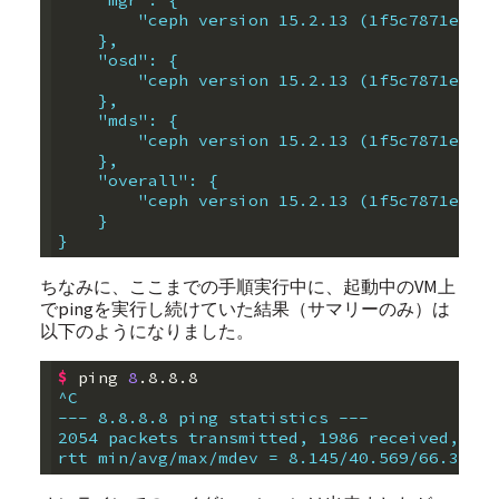
    "mgr": {
        "ceph version 15.2.13 (1f5c7871ec0e3
    },
    "osd": {
        "ceph version 15.2.13 (1f5c7871ec0e3
    },
    "mds": {
        "ceph version 15.2.13 (1f5c7871ec0e3
    },
    "overall": {
        "ceph version 15.2.13 (1f5c7871ec0e3
    }
}
ちなみに、ここまでの手順実行中に、起動中のVM上
でpingを実行し続けていた結果（サマリーのみ）は
以下のようになりました。
$
 ping 
8
^C
--- 8.8.8.8 ping statistics ---
2054 packets transmitted, 1986 received, 3.3
rtt min/avg/max/mdev = 8.145/40.569/66.377/8