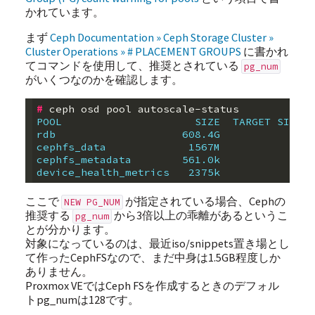
かれています。
まず
Ceph Documentation » Ceph Storage Cluster »
Cluster Operations » # PLACEMENT GROUPS
に書かれ
てコマンドを使用して、推奨とされている
pg_num
がいくつなのかを確認します。
#
POOL                     SIZE  TARGET SIZE  
rdb                    608.4G               
cephfs_data             1567M               
cephfs_metadata        561.0k               
device_health_metrics   2375k               
ここで
が指定されている場合、Cephの
NEW PG_NUM
推奨する
から3倍以上の乖離があるというこ
pg_num
とが分かります。
対象になっているのは、最近iso/snippets置き場とし
て作ったCephFSなので、まだ中身は1.5GB程度しか
ありません。
Proxmox VEではCeph FSを作成するときのデフォル
トpg_numは128です。