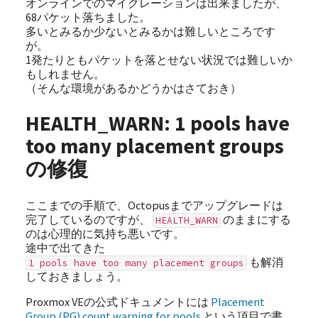
オンラインでのマイグレーションは出来ましたが、
68パケット落ちました。
多いとみるか少ないとみるかは難しいところです
が。
1発たりともパケットを落とせない状況では難しいか
もしれません。
（そんな環境があるかどうかはさておき）
HEALTH_WARN: 1 pools have
too many placement groups
の修復
ここまでの手順で、Octopusまでアップグレードは
完了しているのですが、
のままにする
HEALTH_WARN
のは心理的に気持ち悪いです。
途中で出てきた
も解消
1 pools have too many placement groups
しておきましょう。
Proxmox VEの公式ドキュメントには
Placement
Group (PG) count warning for pools
という項目で書