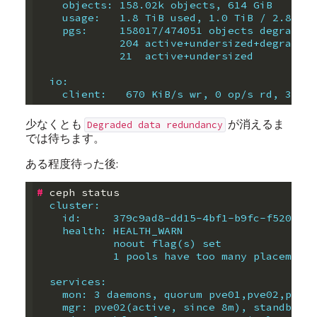
    objects: 158.02k objects, 614 GiB
    usage:   1.8 TiB used, 1.0 TiB / 2.8 TiB
    pgs:     158017/474051 objects degraded 
             204 active+undersized+degraded
             21  active+undersized
  io:
    client:   670 KiB/s wr, 0 op/s rd, 30 op
少なくとも
が消えるま
Degraded data redundancy
では待ちます。
ある程度待った後:
#
  cluster:
    id:     379c9ad8-dd15-4bf1-b9fc-f5206a75
    health: HEALTH_WARN
            noout flag(s) set
            1 pools have too many placement 
  services:
    mon: 3 daemons, quorum pve01,pve02,pve03
    mgr: pve02(active, since 8m), standbys: 