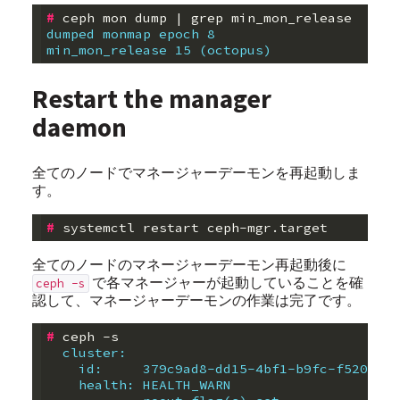
#
 ceph mon dump 
|
dumped monmap epoch 8
min_mon_release 15 (octopus)
Restart the manager
daemon
全てのノードでマネージャーデーモンを再起動しま
す。
#
全てのノードのマネージャーデーモン再起動後に
で各マネージャーが起動していることを確
ceph -s
認して、マネージャーデーモンの作業は完了です。
#
  cluster:
    id:     379c9ad8-dd15-4bf1-b9fc-f5206a75
    health: HEALTH_WARN