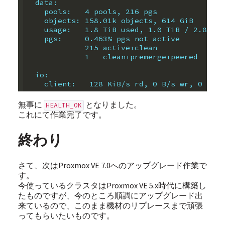
  data:
    pools:   4 pools, 216 pgs
    objects: 158.01k objects, 614 GiB
    usage:   1.8 TiB used, 1.0 TiB / 2.8 TiB
    pgs:     0.463% pgs not active
             215 active+clean
             1   clean+premerge+peered
  io:
    client:   128 KiB/s rd, 0 B/s wr, 0 op/s
無事に
となりました。
HEALTH_OK
これにて作業完了です。
終わり
さて、次はProxmox VE 7.0へのアップグレード作業で
す。
今使っているクラスタはProxmox VE 5.x時代に構築し
たものですが、今のところ順調にアップグレード出
来ているので、このまま機材のリプレースまで頑張
ってもらいたいものです。