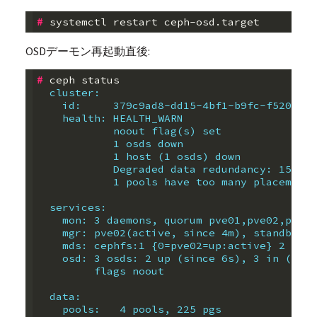
#
OSDデーモン再起動直後:
#
  cluster:
    id:     379c9ad8-dd15-4bf1-b9fc-f5206a75
    health: HEALTH_WARN
            noout flag(s) set
            1 osds down
            1 host (1 osds) down
            Degraded data redundancy: 158017
            1 pools have too many placement 
  services:
    mon: 3 daemons, quorum pve01,pve02,pve03
    mgr: pve02(active, since 4m), standbys: 
    mds: cephfs:1 {0=pve02=up:active} 2 up:s
    osd: 3 osds: 2 up (since 6s), 3 in (sinc
         flags noout
  data:
    pools:   4 pools, 225 pgs