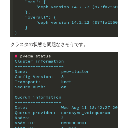
    "mds": {
        "ceph version 14.2.22 (877fa256043e4
    },
    "overall": {
        "ceph version 14.2.22 (877fa256043e4
    }
}
クラスタの状態も問題なさそうです。
#
Cluster information
-------------------
Name:             pve-cluster
Config Version:   5
Transport:        knet
Secure auth:      on
Quorum information
------------------
Date:             Wed Aug 11 18:42:27 2021
Quorum provider:  corosync_votequorum
Nodes:            3
Node ID:          0x00000001