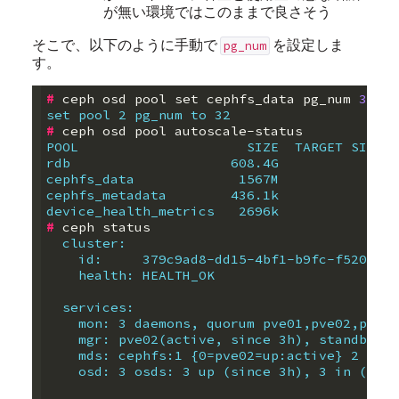
が無い環境ではこのままで良さそう
そこで、以下のように手動で
を設定しま
pg_num
す。
#
 ceph osd pool 
set
 cephfs_data pg_num 
32
set pool 2 pg_num to 32
#
POOL                     SIZE  TARGET SIZE  
rdb                    608.4G               
cephfs_data             1567M               
cephfs_metadata        436.1k               
device_health_metrics   2696k               
#
  cluster:
    id:     379c9ad8-dd15-4bf1-b9fc-f5206a75
    health: HEALTH_OK
  services:
    mon: 3 daemons, quorum pve01,pve02,pve03
    mgr: pve02(active, since 3h), standbys: 
    mds: cephfs:1 {0=pve02=up:active} 2 up:s
    osd: 3 osds: 3 up (since 3h), 3 in (sinc