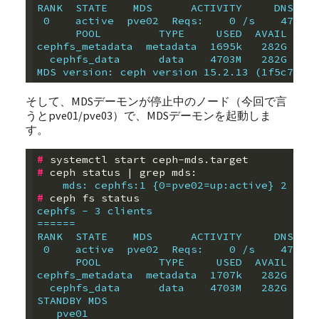
RANK  STATE    MDS      ACTIVITY     DNS    
 0    active  pve02  Reqs:    0 /s    47    
      POOL         TYPE     USED  AVAIL  
cephfs_metadata  metadata  1695k   282G  
  cephfs_data      data    4703M   282G  
MDS version: ceph version 15.2.13 (1f5c7871e
そして、MDSデーモンが停止中のノード（今回で言
うとpve01/pve03）で、MDSデーモンを起動しま
す。
#
#
 ceph status 
|
    mds: cephfs:1 {0=pve02=up:active} 2 up:s
#
cephfs - 3 clients
======
RANK  STATE    MDS      ACTIVITY     DNS    
 0    active  pve02  Reqs:    0 /s    47    
      POOL         TYPE     USED  AVAIL  
cephfs_metadata  metadata  1707k   282G  
  cephfs_data      data    4703M   282G  
STANDBY MDS  
   pve01     