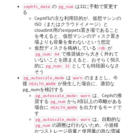
の
は32に手動で変更す
cephfs_data
pg_num
る
CephFSの主な利用目的が、仮想マシンの
ISO（またはクラウドイメージ）と
cloudinit用のsnippets置き場であること
を考えると、仮想マシンのディスク置き
場よりも容量を食わないという想定
仮想ディスクを格納している
が
rdb
で推奨値から大きく外れて
pg_num: 64
いないことを踏まえると、おそらく恒久
的に
としても特段困らなさ
pg_num: 32
そう
は
のままとし、今
pg_autoscale_mode
warn
後
が発生した場合に、適切な
HEALTH_WARN
pg_numを検討する
は、Cephの推
pg_autoscale_mode: warn
奨する
から3倍以上の乖離がある
pg_num
場合に
を出力するモードで
HEALTH_WARN
す
は、自動的な
pg_autoscale_mode: warn
の調整は行わないため、小規模
pg_num
かつストレージ容量と使用量の急な増減