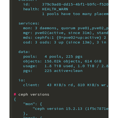
    id:     379c9ad8-dd15-4bf1-b9fc-f5206a75
    health: HEALTH_WARN
            1 pools have too many placement 
  services:
    mon: 3 daemons, quorum pve01,pve02,pve03
    mgr: pve02(active, since 31m), standbys:
    mds: cephfs:1 {0=pve02=up:active} 2 up:s
    osd: 3 osds: 3 up (since 13m), 3 in (sin
  data:
    pools:   4 pools, 225 pgs
    objects: 158.02k objects, 614 GiB
    usage:   1.8 TiB used, 1.0 TiB / 2.8 TiB
    pgs:     225 active+clean
  io:
    client:   43 KiB/s rd, 810 KiB/s wr, 0 o
#
{
    "mon": {
        "ceph version 15.2.13 (1f5c7871ec0e3
    },