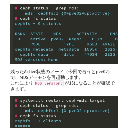
#
 ceph status 
|
    mds: cephfs:1 {0=pve02=up:active}
#
cephfs - 0 clients
======
RANK  STATE    MDS      ACTIVITY     DNS    
 0    active  pve02  Reqs:    0 /s     0    
      POOL         TYPE     USED  AVAIL  
cephfs_metadata  metadata  1695k   282G  
  cephfs_data      data    4703M   282G  
MDS version: None
残ったActive状態のノード（今回で言うとpve02）
で、MDSデーモンを再起動します。
これにより
が15になることが確認で
MDS version:
きます。
#
#
 ceph status 
|
    mds: cephfs:1 {0=pve02=up:active}
#
cephfs - 3 clients
======