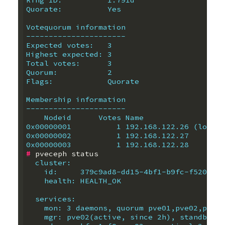
Ring ID:          1.791d
Quorate:          Yes
Votequorum information
----------------------
Expected votes:   3
Highest expected: 3
Total votes:      3
Quorum:           2  
Flags:            Quorate 
Membership information
----------------------
    Nodeid      Votes Name
0x00000001          1 192.168.122.26 (local)
0x00000002          1 192.168.122.27
0x00000003          1 192.168.122.28
#
  cluster:
    id:     379c9ad8-dd15-4bf1-b9fc-f5206a75
    health: HEALTH_OK
  services:
    mon: 3 daemons, quorum pve01,pve02,pve03
    mgr: pve02(active, since 2h), standbys: 