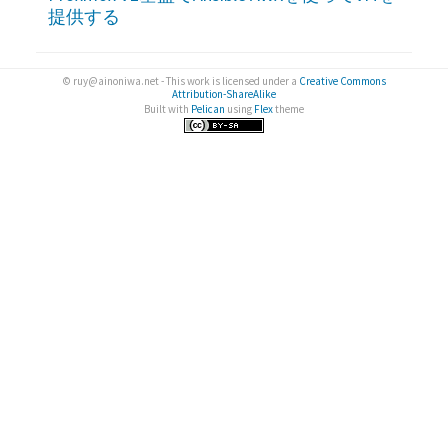
提供する
© ruy@ainoniwa.net - This work is licensed under a
Creative Commons
Attribution-ShareAlike
Built with
Pelican
using
Flex
theme