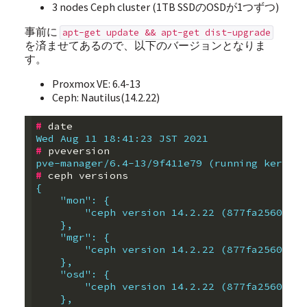
3 nodes Ceph cluster (1TB SSDのOSDが1つずつ)
事前に
apt-get update && apt-get dist-upgrade
を済ませてあるので、以下のバージョンとなりま
す。
Proxmox VE: 6.4-13
Ceph: Nautilus(14.2.22)
#
Wed Aug 11 18:41:23 JST 2021
#
pve-manager/6.4-13/9f411e79 (running kernel:
#
{
    "mon": {
        "ceph version 14.2.22 (877fa256043e4
    },
    "mgr": {
        "ceph version 14.2.22 (877fa256043e4
    },
    "osd": {
        "ceph version 14.2.22 (877fa256043e4
    },