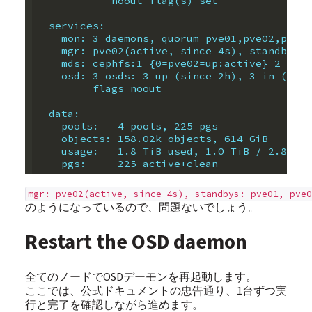
            noout flag(s) set
  services:
    mon: 3 daemons, quorum pve01,pve02,pve03
    mgr: pve02(active, since 4s), standbys: 
    mds: cephfs:1 {0=pve02=up:active} 2 up:s
    osd: 3 osds: 3 up (since 2h), 3 in (sinc
         flags noout
  data:
    pools:   4 pools, 225 pgs
    objects: 158.02k objects, 614 GiB
    usage:   1.8 TiB used, 1.0 TiB / 2.8 TiB
    pgs:     225 active+clean
mgr: pve02(active, since 4s), standbys: pve01, pve0
のようになっているので、問題ないでしょう。
Restart the OSD daemon
全てのノードでOSDデーモンを再起動します。
ここでは、公式ドキュメントの忠告通り、1台ずつ実
行と完了を確認しながら進めます。