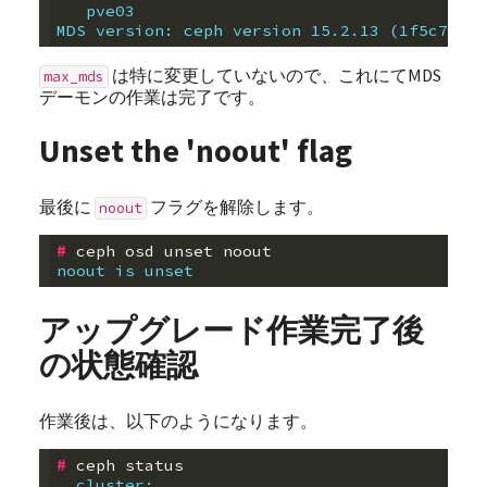
   pve03     
MDS version: ceph version 15.2.13 (1f5c7871e
は特に変更していないので、これにてMDS
max_mds
デーモンの作業は完了です。
Unset the 'noout' flag
最後に
フラグを解除します。
noout
#
 ceph osd 
unset
noout is unset
アップグレード作業完了後
の状態確認
作業後は、以下のようになります。
#
  cluster: