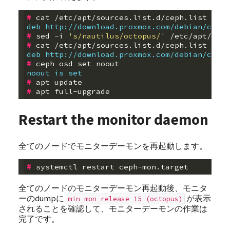
#
deb http://download.proxmox.com/debian/ceph-
#
 sed -i 
's/nautilus/octopus/'
#
deb http://download.proxmox.com/debian/ceph-
#
 ceph osd 
set
noout is set
#
#
Restart the monitor daemon
全てのノードでモニターデーモンを再起動します。
#
全てのノードのモニターデーモン再起動後、モニタ
ーのdumpに
が表示
min_mon_release 15 (octopus)
されることを確認して、モニターデーモンの作業は
完了です。