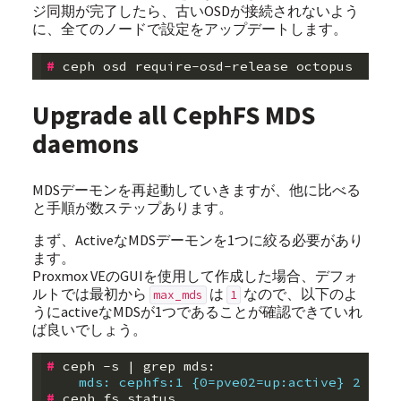
ジ同期が完了したら、古いOSDが接続されないよう
に、全てのノードで設定をアップデートします。
#
Upgrade all CephFS MDS
daemons
MDSデーモンを再起動していきますが、他に比べる
と手順が数ステップあります。
まず、ActiveなMDSデーモンを1つに絞る必要があり
ます。
Proxmox VEのGUIを使用して作成した場合、デフォ
ルトでは最初から
は
なので、以下のよ
max_mds
1
うにactiveなMDSが1つであることが確認できていれ
ば良いでしょう。
#
 ceph -s 
|
    mds: cephfs:1 {0=pve02=up:active} 2 up:s
#