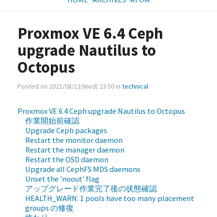
Proxmox VE 6.4 Ceph
upgrade Nautilus to
Octopus
Posted on 2021/08/11(Wed) 23:50 in
technical
Proxmox VE 6.4 Ceph upgrade Nautilus to Octopus
作業開始前確認
Upgrade Ceph packages
Restart the monitor daemon
Restart the manager daemon
Restart the OSD daemon
Upgrade all CephFS MDS daemons
Unset the 'noout' flag
アップグレード作業完了後の状態確認
HEALTH_WARN: 1 pools have too many placement
groups の修復