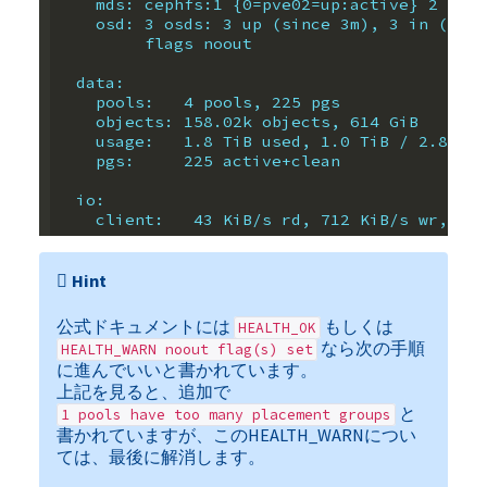
    mds: cephfs:1 {0=pve02=up:active} 2 up:s
    osd: 3 osds: 3 up (since 3m), 3 in (sinc
         flags noout
  data:
    pools:   4 pools, 225 pgs
    objects: 158.02k objects, 614 GiB
    usage:   1.8 TiB used, 1.0 TiB / 2.8 TiB
    pgs:     225 active+clean
  io:
    client:   43 KiB/s rd, 712 KiB/s wr, 0 o
Hint
公式ドキュメントには
もしくは
HEALTH_OK
なら次の手順
HEALTH_WARN noout flag(s) set
に進んでいいと書かれています。
上記を見ると、追加で
と
1 pools have too many placement groups
書かれていますが、このHEALTH_WARNについ
ては、最後に解消します。