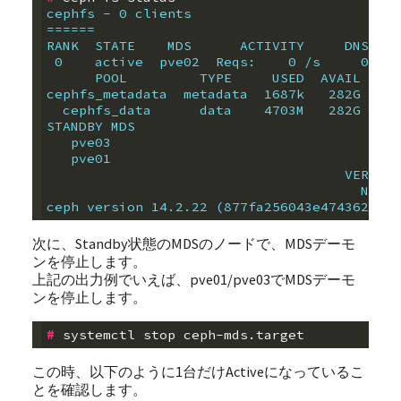
cephfs - 0 clients
======
RANK  STATE    MDS      ACTIVITY     DNS    
 0    active  pve02  Reqs:    0 /s     0    
      POOL         TYPE     USED  AVAIL  
cephfs_metadata  metadata  1687k   282G  
  cephfs_data      data    4703M   282G  
STANDBY MDS  
   pve03     
   pve01     
                                     VERSION
                                       None 
ceph version 14.2.22 (877fa256043e4743620f46
次に、Standby状態のMDSのノードで、MDSデーモ
ンを停止します。
上記の出力例でいえば、pve01/pve03でMDSデーモ
ンを停止します。
#
この時、以下のように1台だけActiveになっているこ
とを確認します。