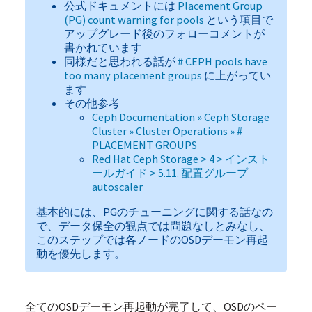
公式ドキュメントには
Placement Group
(PG) count warning for pools
という項目で
アップグレード後のフォローコメントが
書かれています
同様だと思われる話が
# CEPH pools have
too many placement groups
に上がってい
ます
その他参考
Ceph Documentation » Ceph Storage
Cluster » Cluster Operations » #
PLACEMENT GROUPS
Red Hat Ceph Storage > 4 > インスト
ールガイド > 5.11. 配置グループ
autoscaler
基本的には、PGのチューニングに関する話なの
で、データ保全の観点では問題なしとみなし、
このステップでは各ノードのOSDデーモン再起
動を優先します。
全てのOSDデーモン再起動が完了して、OSDのペー