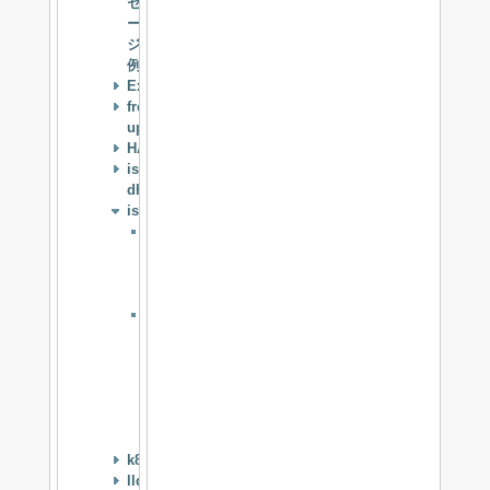
セ
ー
ジ
例
Expect
freebsd-
update
HAST
isc-
dhcpd
istgt
istgt
で
iSCSI
Target
istgt
で
iSCSI
の
複
数
Target
k8temp
lldpd