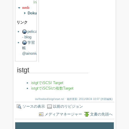
Install
web
DokuWiki
リンク
pelican
- blog
学習
帳
@ainoniwa.net
istgt
istgtでiSCSI Target
istgtでiSCSIの複数Target
os/freebsd/istgt/start.txt
· 最終更新: 2011/08/24 10:07 (外部編集)
ソースの表示
以前のリビジョン
メディアマネージャー
文書の先頭へ