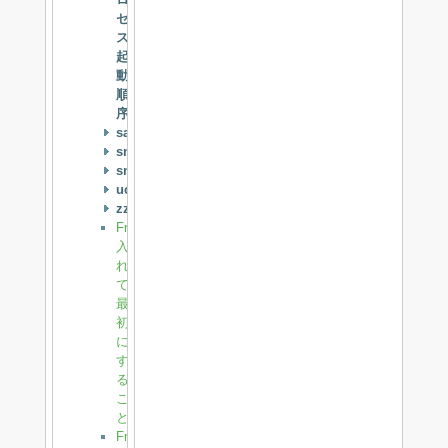
セ
ス
起
動
順
序
samba
smartmontools
snmpwalk
ucarp
zzz
FreeBSD
入
れ
て
最
初
に
す
る
こ
と
FreeBSD