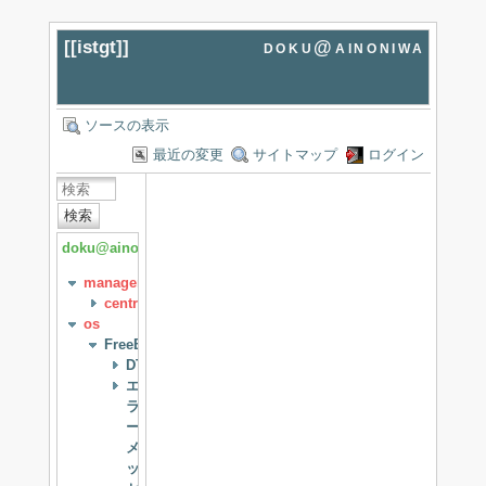
[[
istgt
]]
doku@ainoniwa
ソースの表示
最近の変更
サイトマップ
ログイン
検索
doku@ainoniwa
management
centreon
os
FreeBSD
DTrace
エ
ラ
ー
メ
ッ