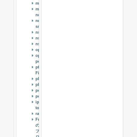
mpd5
munin-
node
net-
snmp
nss_ldap
nsswitch
nsupdate
openldap
openssh-
portable
pf(Packet
Filter)
pkg_add
pkg_replace
ports
powerd
ipsec-
tools(racoon)
racoon2
FreeBSD
の
プ
ロ