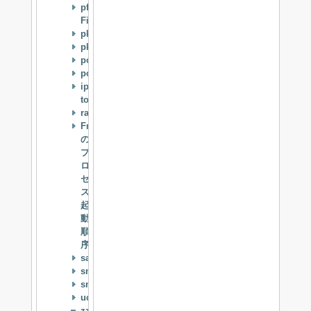
pf(Packet
Filter)
pkg_add
pkg_replace
ports
powerd
ipsec-
tools(racoon)
racoon2
FreeBSD
の
プ
ロ
セ
ス
起
動
順
序
samba
smartmontools
snmpwalk
ucarp
zzz