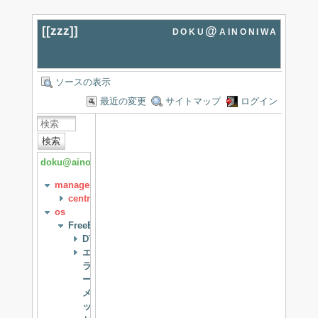
[[
zzz
]]
doku@ainoniwa
ソースの表示
最近の変更
サイトマップ
ログイン
検索
doku@ainoniwa
management
centreon
os
FreeBSD
DTrace
エ
ラ
ー
メ
ッ