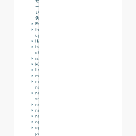
セ
ー
ジ
例
Expect
freebsd-
update
HAST
isc-
dhcpd
istgt
k8temp
lldpd
mpd5
munin-
node
net-
snmp
nss_ldap
nsswitch
nsupdate
openldap
openssh-
portable