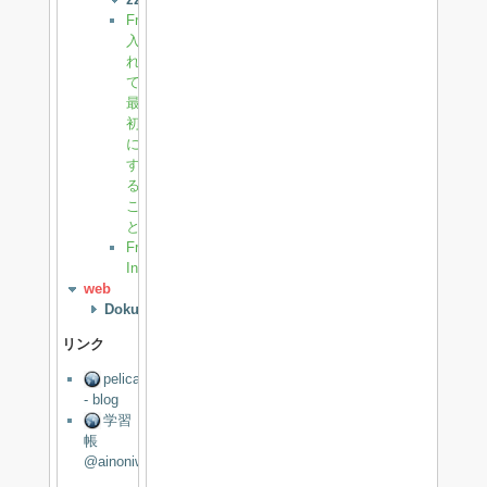
FreeBSD
入
れ
て
最
初
に
す
る
こ
と
FreeBSD
Install
web
DokuWiki
リンク
pelican
- blog
学習
帳
@ainoniwa.net